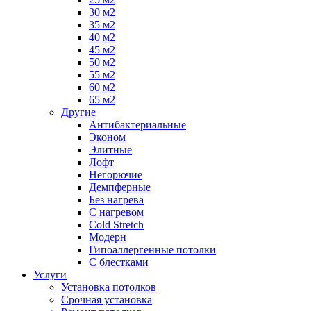
30 м2
35 м2
40 м2
45 м2
50 м2
55 м2
60 м2
65 м2
Другие
Антибактериальные
Эконом
Элитные
Лофт
Негорючие
Демпферные
Без нагрева
С нагревом
Cold Stretch
Модерн
Гипоаллергенные потолки
С блестками
Услуги
Установка потолков
Срочная установка