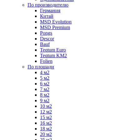
По производителю
Германия
Китай
MSD Evolution
MSD Premium
Pongs
Descor
Bauf
Teqtum Euro
Teqtum KM2
Folien
По площади
4 м2
5 м2
6 м2
7 м2
8 м2
9 м2
10 м2
12 м2
15 м2
16 м2
18 м2
20 м2
25 м2