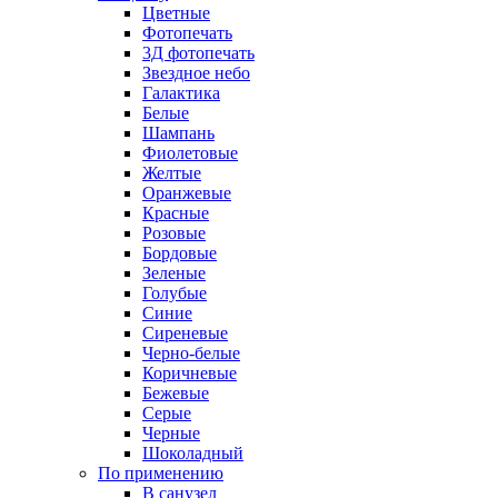
Цветные
Фотопечать
3Д фотопечать
Звездное небо
Галактика
Белые
Шампань
Фиолетовые
Желтые
Оранжевые
Красные
Розовые
Бордовые
Зеленые
Голубые
Синие
Сиреневые
Черно-белые
Коричневые
Бежевые
Серые
Черные
Шоколадный
По применению
В санузел