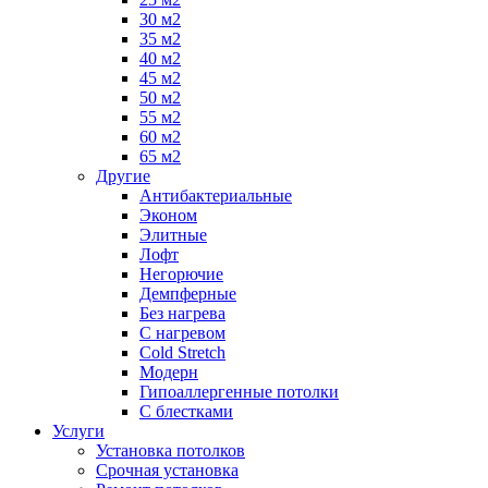
30 м2
35 м2
40 м2
45 м2
50 м2
55 м2
60 м2
65 м2
Другие
Антибактериальные
Эконом
Элитные
Лофт
Негорючие
Демпферные
Без нагрева
С нагревом
Cold Stretch
Модерн
Гипоаллергенные потолки
С блестками
Услуги
Установка потолков
Срочная установка