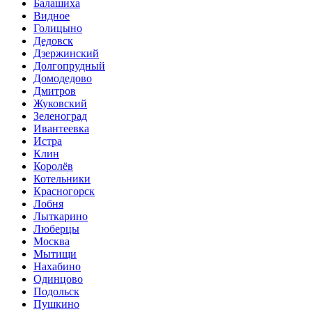
Балашиха
Видное
Голицыно
Дедовск
Дзержинский
Долгопрудный
Домодедово
Дмитров
Жуковский
Зеленоград
Ивантеевка
Истра
Клин
Королёв
Котельники
Красногорск
Лобня
Лыткарино
Люберцы
Мoсква
Мытищи
Нахабино
Одинцово
Подольск
Пушкино