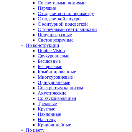
Со световыми линиями
Парящие
С подсветкой по периметру
С подсветкой внутри
С контурной подсветкой
С точечными светильниками
Полупрозрачные
Светопрозрачные
По конструкции
Double Vision
Двухуровневые
Бесшовные
Бесщелевые
Комбинированные
Многоуровневые
Одноуровневые
Со скрытым карнизом
Акустические
Со звукоизоляцией
Трековые
Круглые
Наклонные
На стену
Криволинейные
По цвету