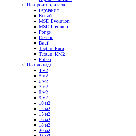
По производителю
Германия
Китай
MSD Evolution
MSD Premium
Pongs
Descor
Bauf
Teqtum Euro
Teqtum KM2
Folien
По площади
4 м2
5 м2
6 м2
7 м2
8 м2
9 м2
10 м2
12 м2
15 м2
16 м2
18 м2
20 м2
25 м2