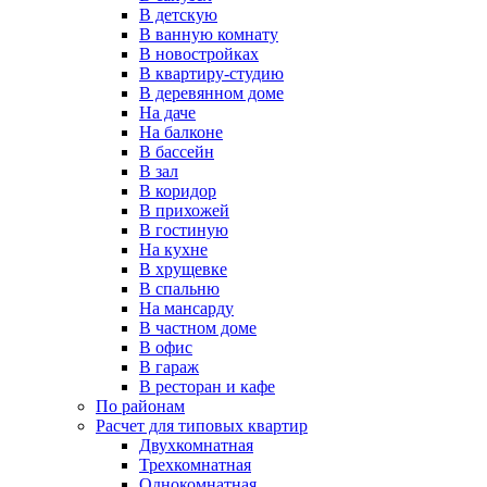
В детскую
В ванную комнату
В новостройках
В квартиру-студию
В деревянном доме
На даче
На балконе
В бассейн
В зал
В коридор
В прихожей
В гостиную
На кухне
В хрущевке
В спальню
На мансарду
В частном доме
В офис
В гараж
В ресторан и кафе
По районам
Расчет для типовых квартир
Двухкомнатная
Трехкомнатная
Однокомнатная