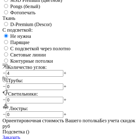
MSD Premium (цветной)
Pongs (белый)
Фотопечать
Ткань
D-Premium (Descor)
С подсветкой:
Не нужна
Парящие
С подсветкой через полотно
Световые линии
Контурные потолки
Количество углов:
−
+
Трубы:
−
+
Светильники:
−
+
Люстры:
−
+
Ориентировочная стоимость Вашего потолка
Без учета скидок
руб
Подсветка (
)
Заказать