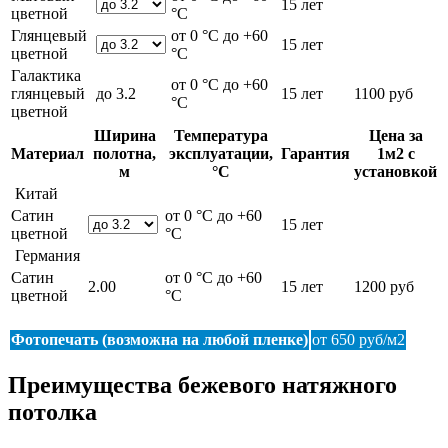
15 лет
цветной
°С
Глянцевый
от 0 °С до +60
15 лет
цветной
°С
Галактика
от 0 °С до +60
глянцевый
до 3.2
15 лет
1100 руб
°С
цветной
Ширина
Температура
Цена за
Материал
полотна,
эксплуатации,
Гарантия
1м2 с
м
°С
установкой
Китай
Сатин
от 0 °С до +60
15 лет
цветной
°С
Германия
Сатин
от 0 °С до +60
2.00
15 лет
1200 руб
цветной
°С
Фотопечать (возможна на любой пленке)
от 650 руб/м2
Преимущества бежевого натяжного
потолка